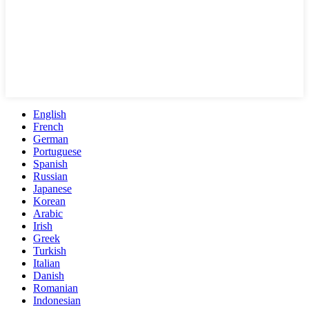
English
French
German
Portuguese
Spanish
Russian
Japanese
Korean
Arabic
Irish
Greek
Turkish
Italian
Danish
Romanian
Indonesian