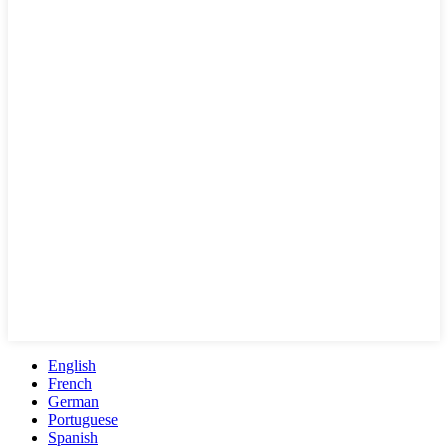
English
French
German
Portuguese
Spanish