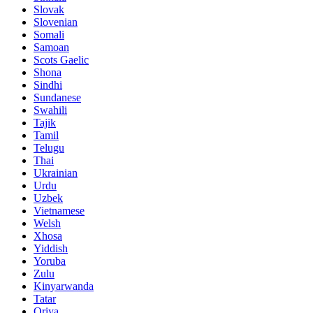
Slovak
Slovenian
Somali
Samoan
Scots Gaelic
Shona
Sindhi
Sundanese
Swahili
Tajik
Tamil
Telugu
Thai
Ukrainian
Urdu
Uzbek
Vietnamese
Welsh
Xhosa
Yiddish
Yoruba
Zulu
Kinyarwanda
Tatar
Oriya