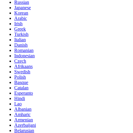
Russian
Japanese
Korean
Arabic
Irish
Greek
Turkish
Italian
Danish
Romanian
Indonesian
Czech
Afrikaans
Swedish
Polish
Basque
Catalan
Esperanto
Hindi
Lao
Albanian
Amharic
Armenian
Azerbaijani
Belarusian